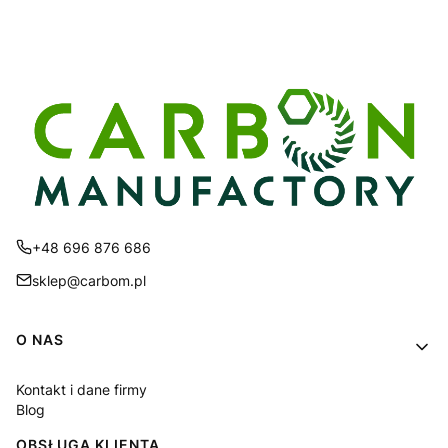
+48 696 876 686
sklep@carbom.pl
Linki w stopce
O NAS
Kontakt i dane firmy
Blog
OBSŁUGA KLIENTA