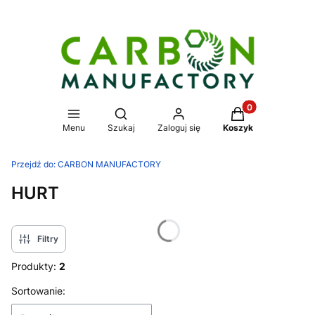
Produkty w koszy
Otwórz wyszukiwarkę
Menu
Szukaj
Zaloguj się
Koszyk
Przejdź do:
CARBON MANUFACTORY
HURT
Filtry
Produkty:
2
Lista produktów
Sortowanie: