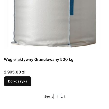
Węgiel aktywny Granulowany 500 kg
Cena
2 995,00 zł
Do koszyka
Strona
z 1