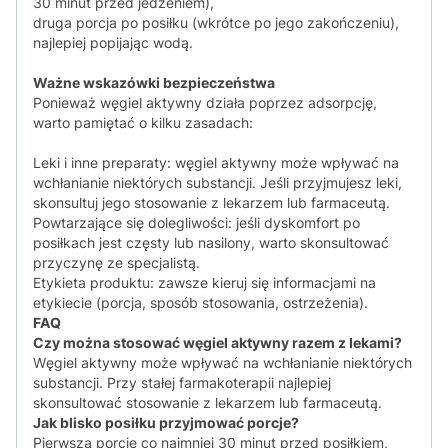
30 minut przed jedzeniem),
druga porcja po posiłku (wkrótce po jego zakończeniu),
najlepiej popijając wodą.
Ważne wskazówki bezpieczeństwa
Ponieważ węgiel aktywny działa poprzez adsorpcję,
warto pamiętać o kilku zasadach:
Leki i inne preparaty: węgiel aktywny może wpływać na
wchłanianie niektórych substancji. Jeśli przyjmujesz leki,
skonsultuj jego stosowanie z lekarzem lub farmaceutą.
Powtarzające się dolegliwości: jeśli dyskomfort po
posiłkach jest częsty lub nasilony, warto skonsultować
przyczynę ze specjalistą.
Etykieta produktu: zawsze kieruj się informacjami na
etykiecie (porcja, sposób stosowania, ostrzeżenia).
FAQ
Czy można stosować węgiel aktywny razem z lekami?
Węgiel aktywny może wpływać na wchłanianie niektórych
substancji. Przy stałej farmakoterapii najlepiej
skonsultować stosowanie z lekarzem lub farmaceutą.
Jak blisko posiłku przyjmować porcje?
Pierwszą porcję co najmniej 30 minut przed posiłkiem,