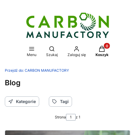
Produkty w koszy
Otwórz wyszukiwarkę
Menu
Szukaj
Zaloguj się
Koszyk
Przejdź do:
CARBON MANUFACTORY
Blog
Kategorie
Tagi
Strona
z 1